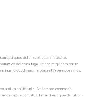
 corrupti quos dolores et quas molestias
st laborum et dolorum fuga. Et harum quidem rerum
quo minus id quod maxime placeat facere possimus,
r leo a diam sollicitudin. At tempor commodo
ravida neque convallis. In hendrerit gravida rutrum