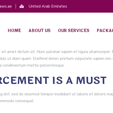
aws.ae
United Arab Emirates
HOME
ABOUT US
OUR SERVICES
PACKA
us sit amet dictum sit. Nunc pulvinar sapien et ligula ullamcorp
duis ut diam quam. Eleifend donec pretium vulputate sapien nec
 urna condimentum mattis pellentesque.
CEMENT IS A MUST
g elit, sed do eiusmod tempor incididunt ut labore et dolore ma
a commodo consequat.