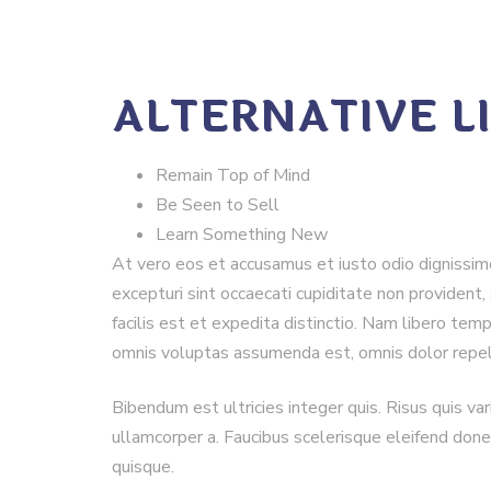
ALTERNATIVE L
Remain Top of Mind
Be Seen to Sell
Learn Something New
At vero eos et accusamus et iusto odio dignissim
excepturi sint occaecati cupiditate non provident,
facilis est et expedita distinctio. Nam libero te
omnis voluptas assumenda est, omnis dolor repe
Bibendum est ultricies integer quis. Risus quis v
ullamcorper a. Faucibus scelerisque eleifend donec
quisque.