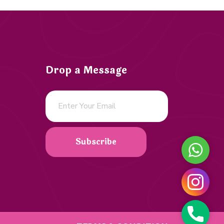
Drop a Message
Subscribe
WHAT
INST
PHON