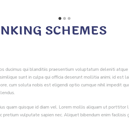
INKING SCHEMES
os ducimus qui blanditiis praesentium voluptatum deleniti atque
 similique sunt in culpa qui officia deserunt mollitia animi, id e
mpore, cum soluta nobis est eligendi optio cumque nihil impedit 
llendus.
arius quam quisque id diam vel. Lorem mollis aliquam ut porttito
 pretium vulputate sapien nec. Aliquet bibendum enim facilisis g