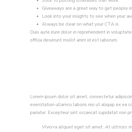
Stick to posting schedules that work
Giveaways are a great way to get people i
Look into your insights to see when your au
Always be clear on what your CTA is
Duis aute irure dolor in reprehenderit in voluptate
officia deserunt mollit anim id est laborum.
Lorem ipsum dolor sit amet, consectetur adipiscin
exercitation ullamco laboris nisi ut aliquip ex ea
pariatur. Excepteur sint occaecat cupidatat non pro
Viverra aliquet eget sit amet. At ultrices