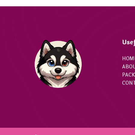
Usef
HOM
ABOU
PAC
CONT