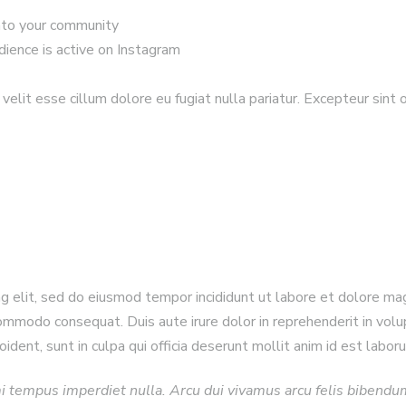
nto your community
dience is active on Instagram
 velit esse cillum dolore eu fugiat nulla pariatur. Excepteur sint 
g elit, sed do eiusmod tempor incididunt ut labore et dolore ma
 commodo consequat. Duis aute irure dolor in reprehenderit in volu
ident, sunt in culpa qui officia deserunt mollit anim id est labor
 mi tempus imperdiet nulla. Arcu dui vivamus arcu felis bibendu